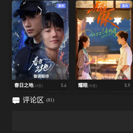
蓝光
蓝光
春日之地
耀眼
5.6
5.9
(24全)
(30全)
评论区
(
81
)