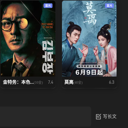
蓝光
蓝光
金特务：本色...
莫离
7.4
6.3
(10全)
(40全)
写长文