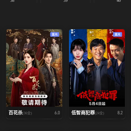
38
39
40
蓝光
蓝光
百花杀
低智商犯罪
6.0
8.2
(36全)
(24全)