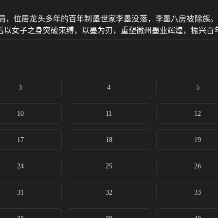
局，位居龙头多年的百年制墨世家李墨没落，李墨八房被除族。
后以女子之身突破束缚，以墨为刃，重塑徽州墨业辉煌，振兴百
3
4
5
10
11
12
17
18
19
24
25
26
31
32
33