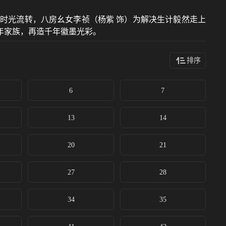
时光流转，八房幺女李祯（杨紫 饰）为解决生计毅然走上
年家族，再造千年徽墨光彩。
排序
6
7
13
14
20
21
27
28
34
35