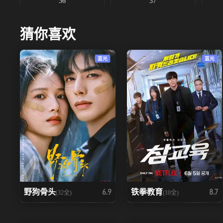
36
37
猜你喜欢
蓝光
蓝光
野狗骨头
铁拳教育
6.9
8.7
(32全)
(10全)