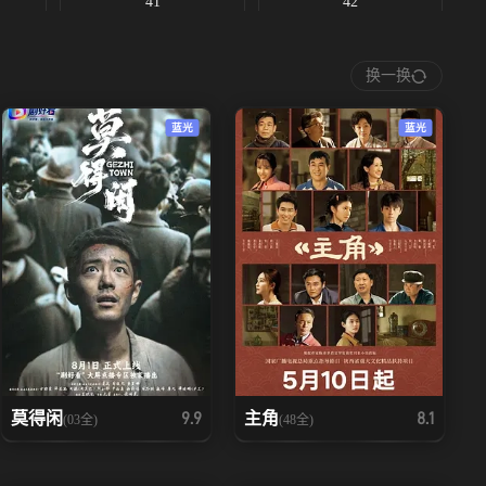
41
42
换一换
蓝光
蓝光
莫得闲
主角
9.9
8.1
(03全)
(48全)