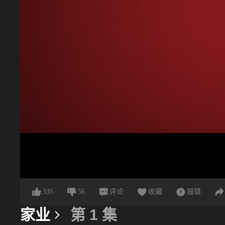
335
56
评论
收藏
报错
家业
第 1 集
更多信息