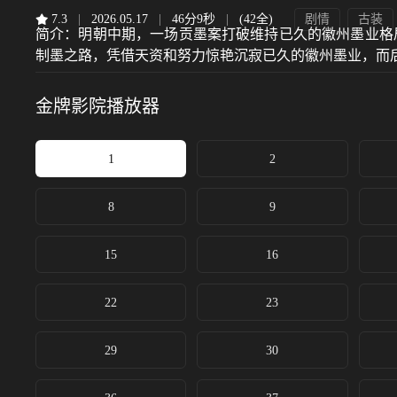
7.3
|
2026.05.17
|
46分9秒
|
(42全)
剧情
古装
简介：
明朝中期，一场贡墨案打破维持已久的徽州墨业格
制墨之路，凭借天资和努力惊艳沉寂已久的徽州墨业，而
金牌影院
播放器
1
2
8
9
15
16
22
23
29
30