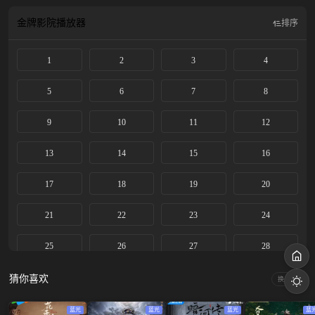
查线索，搜集襄阳王勾结黑白两道、鱼肉百姓、里通外敌的罪证，最终挫败其朝
野和江湖的阴谋布局，还江湖正气与百姓安宁。
金牌影院
播放器
排序
1
2
3
4
5
6
7
8
9
10
11
12
13
14
15
16
17
18
19
20
21
22
23
24
25
26
27
28
29
30
31
32
猜你喜欢
换一换
33
34
35
36
蓝光
蓝光
蓝光
蓝