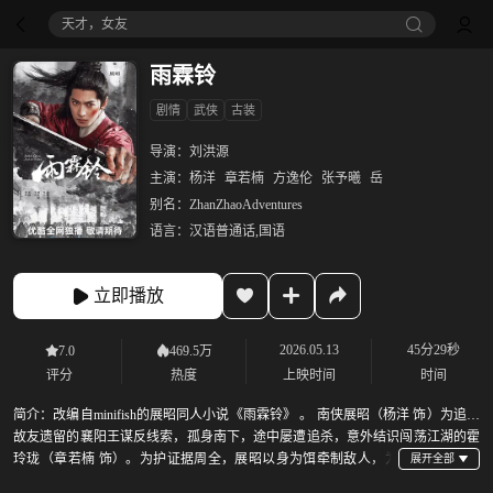
天才，女友
雨霖铃
剧情
武侠
古装
导演：
刘洪源
主演：
杨洋
章若楠
方逸伦
张予曦
岳
别名：
ZhanZhaoAdventures
语言：
汉语普通话,国语
立即播放
2026.05.13
45分29秒
7.0
469.5万
评分
热度
上映时间
时间
简介：
改编自minifish的展昭同人小说《雨霖铃》 。 南侠展昭（杨洋 饰）为追查
故友遗留的襄阳王谋反线索，孤身南下，途中屡遭追杀，意外结识闯荡江湖的霍
玲珑（章若楠 饰）。为护证据周全，展昭以身为饵牵制敌人，为
救百姓力竭被俘。危急时刻，锦毛鼠白玉堂（方逸伦 饰）出手相救。三人联手追