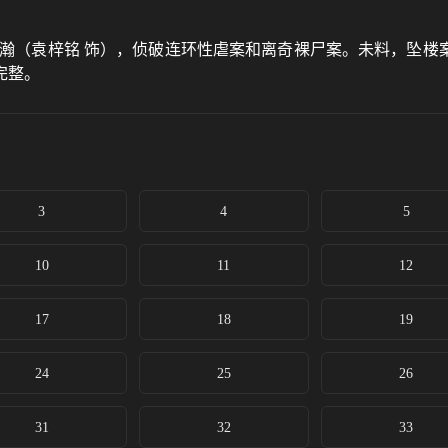
瀚（袁梓铭 饰），侦破连环性虐案和离奇裸尸案。未料，坠楼
完整。
3
4
5
10
11
12
17
18
19
24
25
26
31
32
33