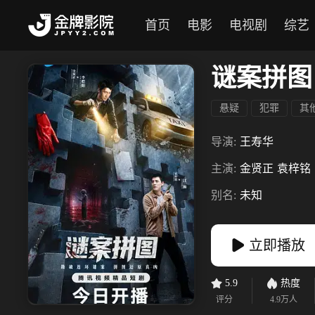
首页
电影
电视剧
综艺
谜案拼图
悬疑
犯罪
其
导演:
王寿华
主演:
金贤正
袁梓铭
别名:
未知
立即播放
5.9
热度
评分
4.9万
人