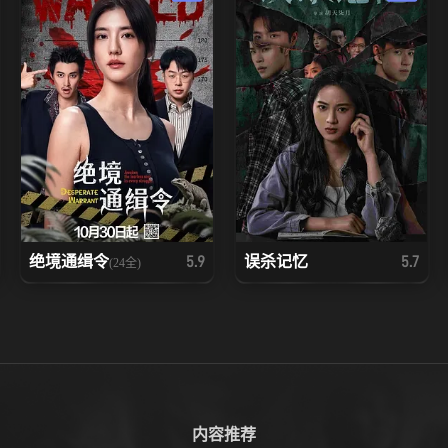
绝境通缉令
误杀记忆
5.9
5.7
(24全)
内容推荐