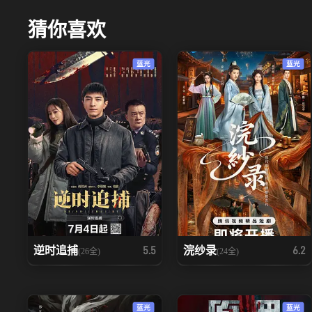
猜你喜欢
蓝光
蓝光
逆时追捕
浣纱录
5.5
6.2
(26全)
(24全)
蓝光
蓝光