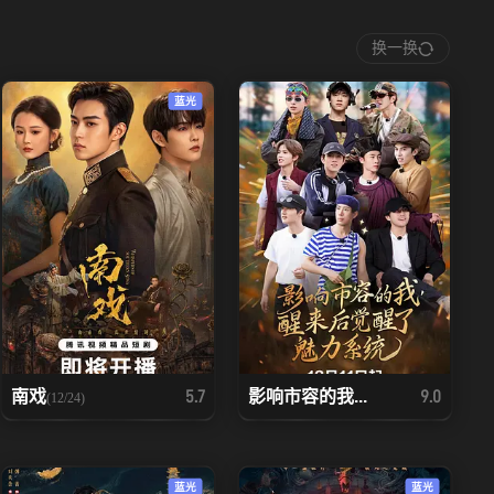
换一换
蓝光
南戏
影响市容的我...
5.7
9.0
(12/24)
蓝光
蓝光