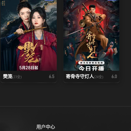
樊笼
寄骨寺守灯人
6.5
6.0
(23全)
(24全)
用户中心