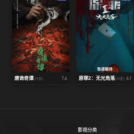
唐诡奇谭
原罪2：无光角落
7.6
6.1
(21全)
(24全)
影视分类