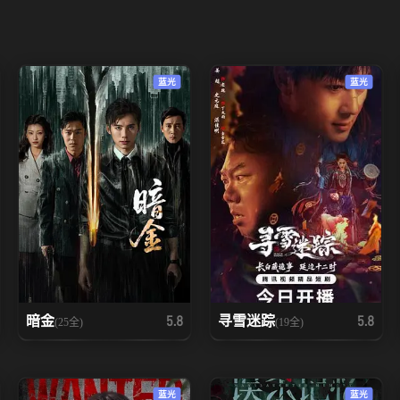
蓝光
蓝光
暗金
寻雪迷踪
5.8
5.8
(25全)
(19全)
蓝光
蓝光