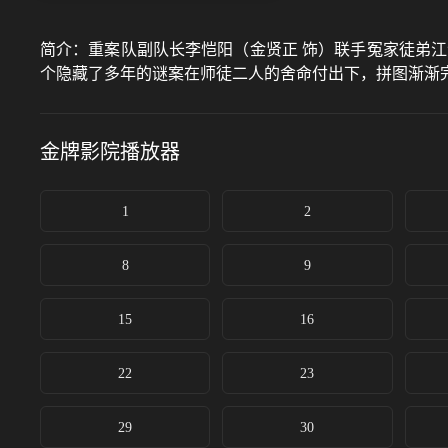
简介：
重案队副队长李恺阳（金贤正 饰）联手冤家徒弟江
个隐藏了多年的谜案在师徒二人的舍命付出下，拼图渐渐
金牌影院
播放器
1
2
8
9
15
16
22
23
29
30