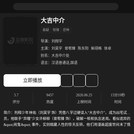
大吉中介
悬疑
惊悚
恐怖
导演：
刘翔宇
主演：
刘昊宇
曾宥臻
陈东阳
柴翊格
徐卓
别名：
大吉中介处
语言：
汉语普通话,国语
立即播放
5.7
9457
2026.06.25
15分19秒
评分
热度
上映时间
时间
简介：
刑释少年林佑（刘昊宇 饰）凭借八字过硬误入“大吉中介”，成为凶宅试睡
员，他联手“异瞳”少女许柳柳（曾宥臻 饰），破解一桩桩执念迷局。看似诡异的
&quot;闹鬼&quot; 事件，实则暗藏人性的惊天反转。他们用漫画超度世间未了情
感，亦或破除自我心魔，在阴阳交界完成自我救赎。