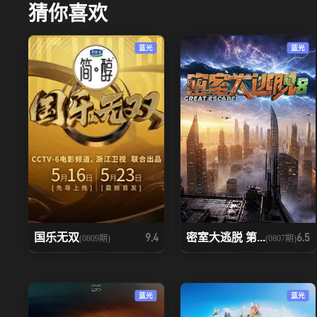
猜你喜欢
蓝光
蓝光
国乐无双
密室大逃脱 第...
9.4
6.5
(0809期)
(0807期)
蓝光
蓝光