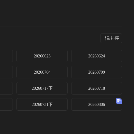
排序
20260623
20260624
20260704
20260709
20260717下
20260718
20260731下
20260806