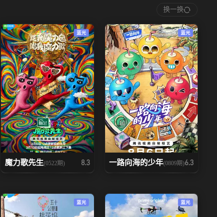
换一换
蓝光
蓝光
魔力歌先生
一路向海的少年
8.3
6.3
(0522期)
(0809期)
蓝光
蓝光