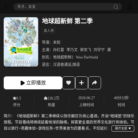
天才，女友
地球超新鲜 第二季
真人秀
导演：
未知
主演：
孙红雷
李乃文
郭京飞
刘宇宁
龚
别名：
地球超新鲜2
WowTheWorld
语言：
汉语普通话,国语
立即播放
2026.06.27
40分32秒
6.5
126.2万
评分
热度
上映时间
时间
简介：
《地球超新鲜》第二季继续以快乐解压为核心基调，开启“地球团”的快乐
旅程。节目路线将继续延着地球的脉络，探索更全面的世界文化旅行和体验。节
目以旅行+奇趣体验+游戏任务+世界美食为四重看点，不仅延续赛
道欢乐属性，也会体验更多人文和自然奇观，走进世界各地街头巷尾，展现丰富