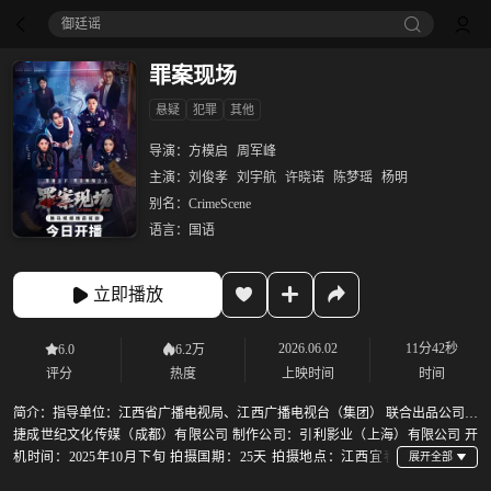
御廷谣‎
罪案现场
悬疑
犯罪
其他
导演：
方模启
周军峰
主演：
刘俊孝
刘宇航
许晓诺
陈梦瑶
杨明
别名：
CrimeScene
语言：
国语
立即播放
2026.06.02
11分42秒
6.0
6.2万
评分
热度
上映时间
时间
简介：
指导单位：江西省广播电视局、江西广播电视台（集团） 联合出品公司：
捷成世纪文化传媒（成都）有限公司 制作公司：引利影业（上海）有限公司 开
机时间：2025年10月下旬 拍摄国期：25天 拍摄地点：江西宜春
（暂定） 总出品人：韩兴文 出品人：吴利辉、黄乐 联合出品人：高文斌 总制片