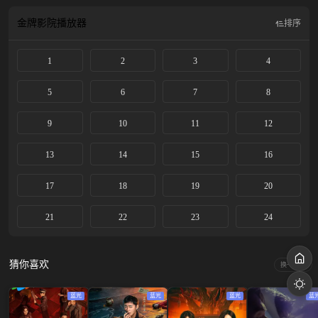
人：吴昱煇 监制：胡储玺 制片人：冯天琪、田甜
金牌影院
播放器
排序
1
2
3
4
5
6
7
8
9
10
11
12
13
14
15
16
17
18
19
20
21
22
23
24
猜你喜欢
换一换
蓝光
蓝光
蓝光
蓝