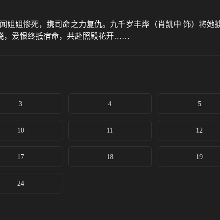
惊闻姐姐惨死，携司命之力复仇。九千岁丰烨（肖凯中 饰）将她
晓，爱恨终抵宿命，共赴照殿花开……
3
4
5
10
11
12
17
18
19
24