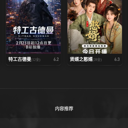
特工古德曼
贤婿之憨婿
6.2
6.3
(12全)
(28全)
内容推荐