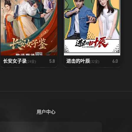
长安女子录
进击的叶辰
5.8
6.0
(24全)
(32全)
用户中心