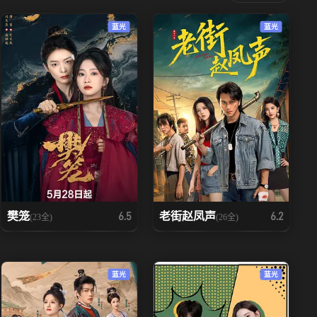
蓝光
蓝光
樊笼
老街赵凤声
6.5
6.2
(23全)
(26全)
蓝光
蓝光