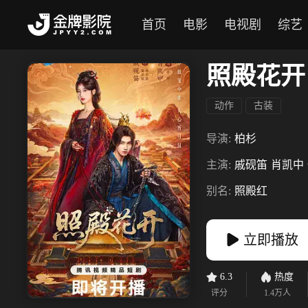
首页
电影
电视剧
综艺
照殿花开
动作
古装
导演:
柏杉
主演:
戚砚笛
肖凯中
别名:
照殿红
立即播放
6.3
热度
评分
1.4万
人