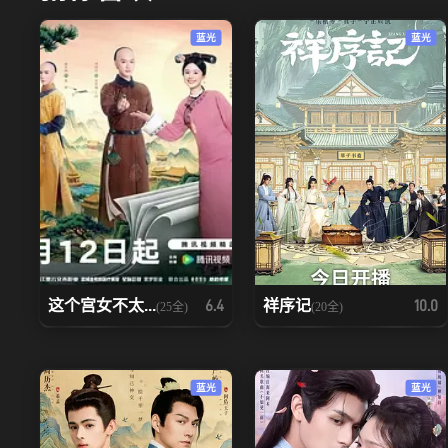
蓝光
蓝光
这个宫女不太...
祥序记
6.4
10.0
(25全)
(20全)
蓝光
蓝光