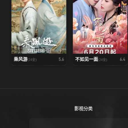
乘风游
不如见一面
5.6
6.4
(24全)
(24全)
影视分类