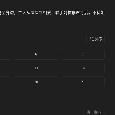
掳至身边，二人从试探到相爱，联手对抗暴君毒后。不料姐
排序
6
7
13
14
20
21
换一换