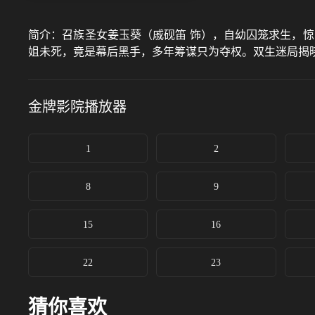
简介：
召族圣女姜玉葵（戚砚笛 饰），自幼囚笼求生，
姐未死，竟是幕后黑手，多年筹谋只为夺权。双生迷局揭
金牌影院
播放器
1
2
8
9
15
16
22
23
猜你喜欢