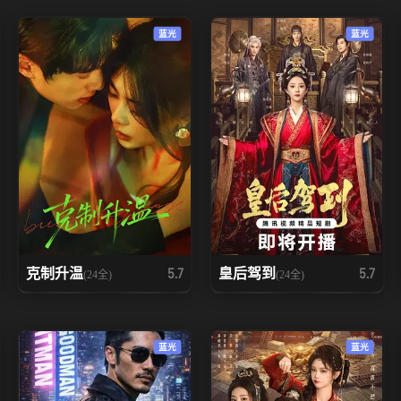
蓝光
蓝光
克制升温
皇后驾到
5.7
5.7
(24全)
(24全)
蓝光
蓝光