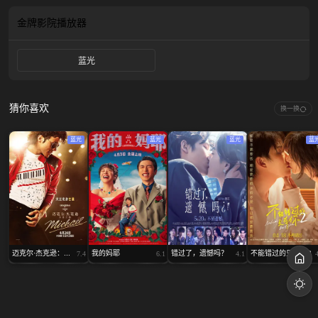
一跟随着妈妈的成长经历，邂逅了她人生不同阶段的重要人物——霹雳舞学长
（梁靖康 饰）、高中闺蜜彩霞（嵇嘉禾 饰）、发小刘皮孩（王天放 饰）、初恋
金牌影院
播放器
小哥（孙阳 饰）以及老公张永勋。这些人物串联起东玉一生所经历的友谊、爱情
与亲情…… 透过这本「日记」，十一看见了东玉短暂却向阳的一生，也终于感受
蓝光
到了她对自己从始至终不曾缺席的爱……
猜你喜欢
换一换
蓝光
蓝光
蓝光
蓝
迈克尔·杰克逊：...
我的妈耶
错过了，遗憾吗？
不能错过的只有你2
7.4
6.1
4.1