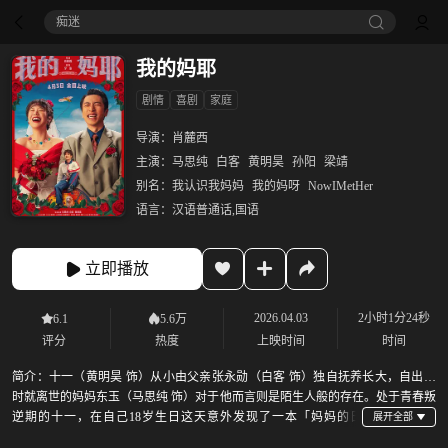
痴迷
我的妈耶
剧情
喜剧
家庭
导演：
肖麓西
主演：
马思纯
白客
黄明昊
孙阳
梁靖
别名：
我认识我妈妈
我的妈呀
NowIMetHer
语言：
汉语普通话,国语
立即播放
2026.04.03
2小时1分24秒
6.1
5.6万
评分
热度
上映时间
时间
简介：
十一（黄明昊 饰）从小由父亲张永勋（白客 饰）独自抚养长大，自出生
时就离世的妈妈东玉（马思纯 饰）对于他而言则是陌生人般的存在。处于青春叛
逆期的十一，在自己18岁生日这天意外发现了一本「妈妈的日
记」。在好奇心的驱使下，十一翻开日记，开启了一段“认识妈妈”的旅程——十