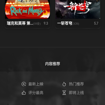
瑞克和莫蒂 第...
一斩苍穹
9.3
5.7
(10全)
(3/26)
内容推荐
最新上映
热门推荐
评分最高
即将上线