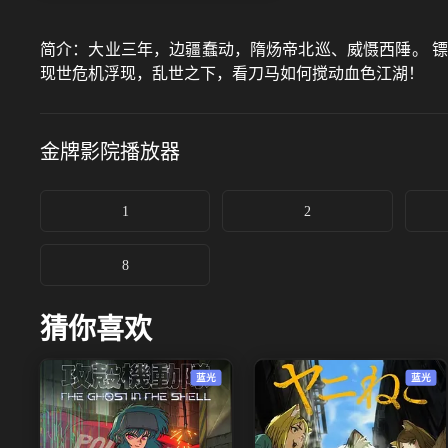
简介：
大业三年，边疆蠢动，隋炀帝北巡、威慑西陲。 
现世危机浮现，乱世之下，看刀马如何搅动血色江湖！
金牌影院
播放器
1
2
8
猜你喜欢
蓝光
蓝光