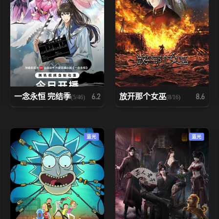
一念永恒 完结季
放开那个女巫
6.2
8.6
(5/46)
(8/16)
蓝光
蓝光