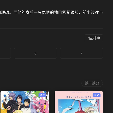
的理想。而他的身后一只仇恨的独目紧紧跟随，前尘过往与
排序
6
7
换一换
蓝光
蓝光