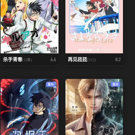
杀手青春
再见菈菈
6.6
8.2
(12集)
(5/12)
蓝光
蓝光