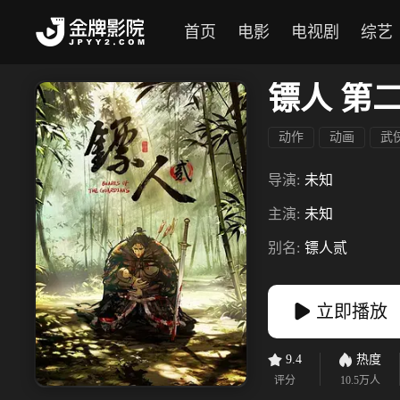
首页
电影
电视剧
综艺
镖人 第
动作
动画
武
导演:
未知
主演:
未知
别名:
镖人贰
立即播放
9.4
热度
评分
10.5万
人