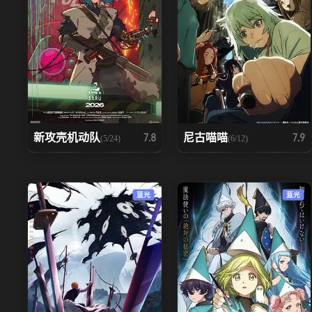
新攻壳机动队
尼古喵喵
7.8
7.9
(5/24)
(6/12)
蓝光
蓝光