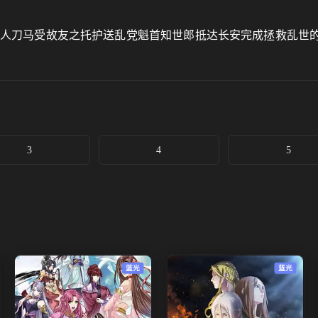
镖人刀马受故友之托护送乱党魁首知世郎抵达长安完成拯救乱世
3
4
5
蓝光
蓝光