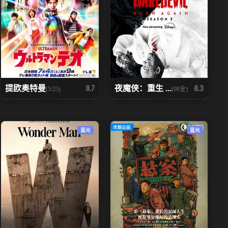
提欧奥特曼
夜魔侠：重生 ...
8.7
8.3
(5/25)
(08全)
蓝光
蓝光