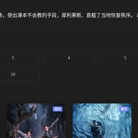
场，使出课本不会教的手段，犀利果断、直截了当地恢复秩序。 
3
4
5
10
蓝光
蓝光