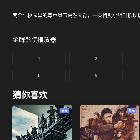
简介：
校园里的尊重风气荡然无存，一支特勤小组赶抵现
金牌影院
播放器
1
2
8
9
猜你喜欢
蓝光
蓝光