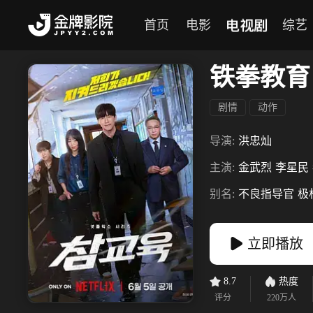
电视剧
首页
电影
综艺
铁拳教育
剧情
动作
导演:
洪忠灿
主演:
金武烈
李星民
别名:
不良指导官
极
立即播放
8.7
热度
评分
220万
人