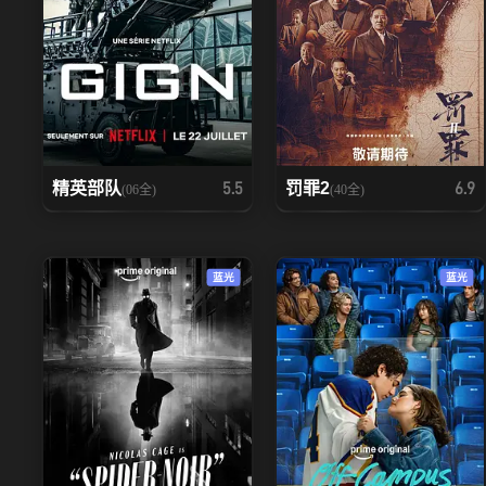
精英部队
罚罪2
5.5
6.9
(06全)
(40全)
蓝光
蓝光