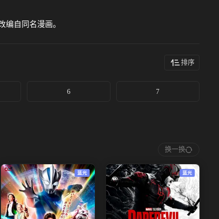
改编自同名漫画。
排序
6
7
换一换
蓝光
蓝光