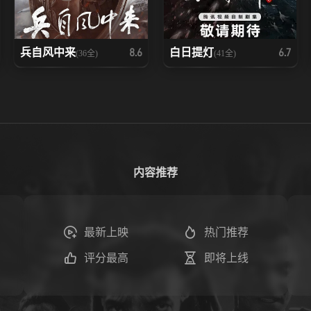
兵自风中来
白日提灯
8.6
6.7
(36全)
(41全)
内容推荐
最新上映
热门推荐
评分最高
即将上线