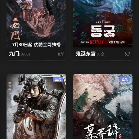
九门
鬼谜东宫
6.9
6.7
(16/30)
(08全)
蓝光
蓝光