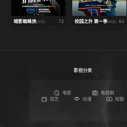
暗影蜘蛛侠
校园之外 第一季
7.2
8.4
(08全)
(08全)
影视分类
电影
电视剧
综艺
动漫
短剧