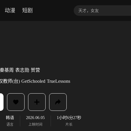
动漫
短剧
秦基周
表志勋
贺营
权教师(台)
GetSchooled
TrueLessons
韩语
2026.06.05
1小时6分27秒
语言
上映时间
片长