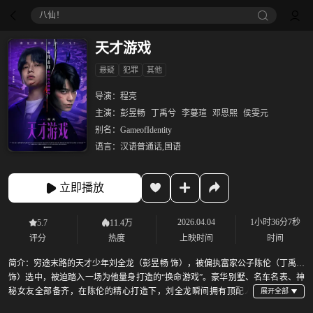
八仙！
天才游戏
悬疑
犯罪
其他
导演：
程亮
主演：
彭昱畅
丁禹兮
李蔓瑄
邓恩熙
侯雯元
别名：
GameofIdentity
语言：
汉语普通话,国语
立即播放
2026.04.04
1小时36分7秒
5.7
11.4万
评分
热度
上映时间
时间
简介：
穷途末路的天才少年刘全龙（彭昱畅 饰），被偏执富家公子陈伦（丁禹兮
饰）选中，被迫踏入一场为他量身打造的“换命游戏”。豪华别墅、名车名表、神
秘女友全部备齐，在陈伦的精心打造下，刘全龙瞬间拥有顶配人
生。这场表面上各取所需的交易，暗地里却杀机渐起。当众星捧月的快感喂大了