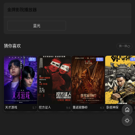
野心，贪婪的目光开始盯上原主拥有的一切，那个曾经温顺的“猎物”，开始在暗
处亮出獠牙，而掌控一切的“猎人”似乎也早有筹谋。无名的尸体、操控与反噬、
金牌影院
播放器
扮演与沉沦，这场游戏里，究竟是谁在控制谁？
蓝光
猜你喜欢
换一换
蓝光
蓝光
蓝
天才游戏
控方证人
重返寂静岭
卧底神探
5.7
9.6
4.3