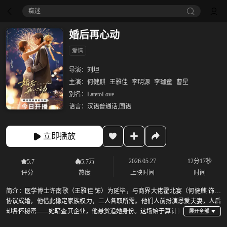
痴迷
婚后再心动
爱情
导演：
刘坦
主演：
何健麒
王雅佳
李明源
李珈童
曹星
别名：
LatetoLove
语言：
汉语普通话,国语
立即播放
2026.05.27
12分17秒
5.7
5.7万
评分
热度
上映时间
时间
简介：
医学博士许南歌（王雅佳 饰）为延毕，与商界大佬霍北宴（何健麒 饰）
协议成婚，他借此稳定家族权力，二人各取所需。他们人前扮演恩爱夫妻，人后
却各怀秘密——她暗查其企业，他悬赏追她身份。这场始于算计的
婚姻，能否戏假情真？