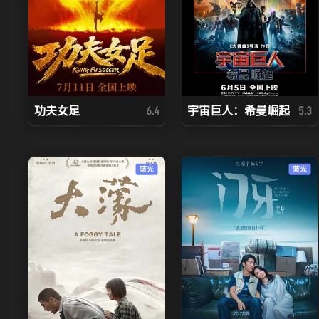
功夫女足
宇宙巨人：希曼崛起
6.4
5.3
蓝光
蓝光