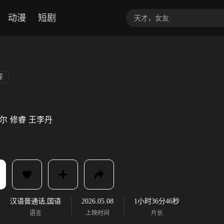
动漫
短剧
罪
尔
修睿
王李丹
汉语普通话,国语
2026.05.08
1小时36分46秒
语言
上映时间
片长