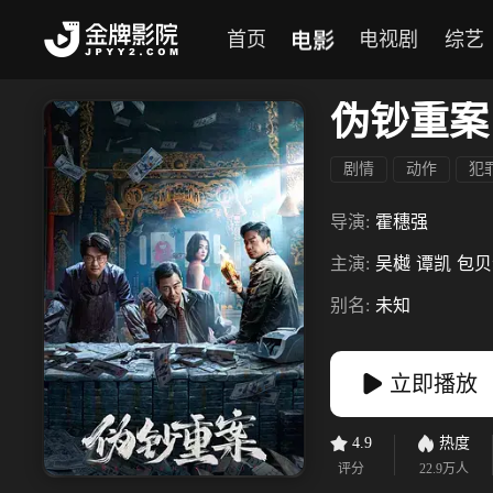
电影
首页
电视剧
综艺
伪钞重案
剧情
动作
犯
导演:
霍穗强
主演:
吴樾
谭凯
包贝
别名:
未知
立即播放
4.9
热度
评分
22.9万
人