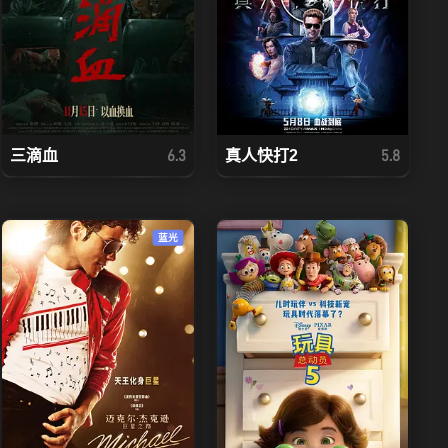
三滴血
真人快打2
6.3
5.8
蓝光