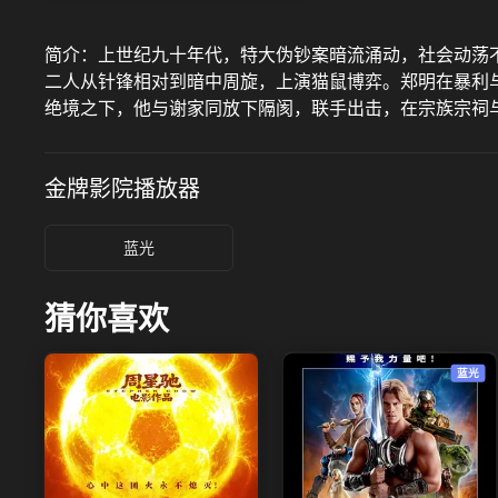
简介：
上世纪九十年代，特大伪钞案暗流涌动，社会动荡
二人从针锋相对到暗中周旋，上演猫鼠博弈。郑明在暴利
绝境之下，他与谢家同放下隔阂，联手出击，在宗族宗祠
金牌影院
播放器
蓝光
猜你喜欢
蓝光