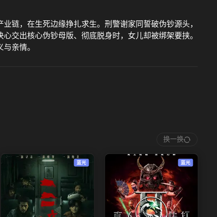
产业链，在生死边缘挣扎求生。刑警谢家同誓破伪钞源头，
决心交出核心伪钞母版、彻底脱身时，女儿却被绑架要挟。
义与亲情。
换一换
蓝光
蓝光