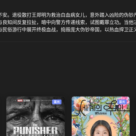
不安。退役散打王郑明为救治白血病女儿，意外踏入凶险的伪钞
与良知间反复拉扯，暗中向警方传递线索，试图戴罪立功。当他
与民俗游行中展开终极血战，捣毁庞大伪钞帝国，以热血捍卫正
蓝光
蓝光