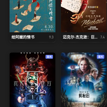
给阿嬷的情书
迈克尔·杰克逊：巨...
9.3
7.4
蓝光
蓝光