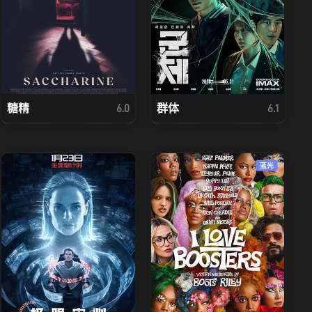
糖精
群体
6.0
6.1
蓝光