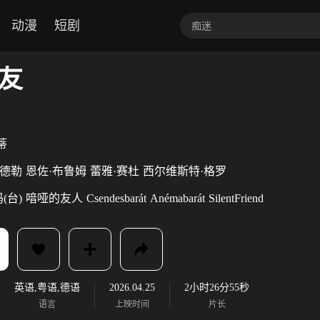
动漫
短剧
友
蒂
韦德勒
恩佐·布鲁姆
蕾雅·赛杜
西尔维斯特·格罗
(台)
喑哑的友人
Csendesbarát
Anémabarát
SilentFriend
英语,粤语,德语
2026.04.25
2小时26分55秒
语言
上映时间
片长