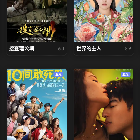
搜查瑠公圳
世界的主人
6.0
8.9
蓝光
蓝光