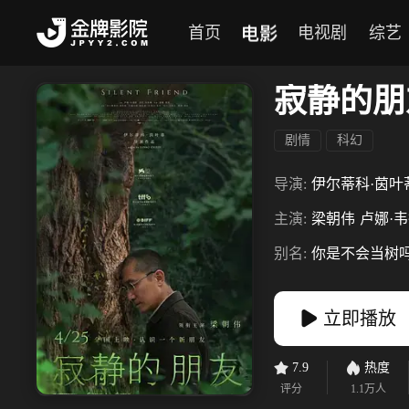
电影
首页
电视剧
综艺
寂静的朋
剧情
科幻
导演:
伊尔蒂科·茵叶
主演:
梁朝伟
卢娜·
别名:
你是不会当树吗
立即播放
7.9
热度
评分
1.1万
人