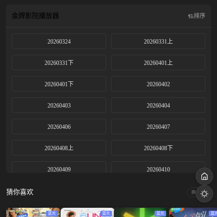
最终20位新人演员将实现“毕业即就业”，完成新人到职业演员的蜕变，向梦想之
路继续迈进！
金牌影院
播放器
排序
20260324
20260331上
20260331下
20260401上
20260401下
20260402
20260403
20260404
20260406
20260407
20260408上
20260408下
20260409
20260410
20260411
20260412
猜你喜欢
换一换
20260414
20260415上
蓝光
蓝光
蓝光
蓝