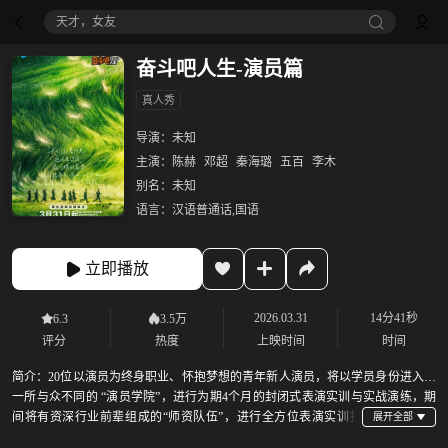
天才，女友
奋斗吧人生-演员篇
真人秀
导演：
未知
主演：
陈赫
邓超
秦海璐
五百
李木
别名：
未知
语言：
汉语普通话,国语
立即播放
2026.03.31
14分41秒
6.3
3.5万
评分
热度
上映时间
时间
简介：
20位以演员为终身职业、怀抱梦想的青年新人演员，将以学员身份进入到
一所与众不同的 “演员学院”，进行为期4个月的封闭式表演实训与实战演练，期
间将有资深行业前辈组成的“师资队伍”，进行全方位表演实训指
导。学员们也将真实体验影视拍摄全过程，实拍微短剧，与综艺同步上线播出。