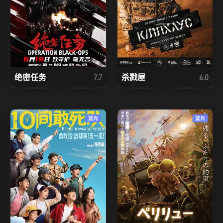
绝密任务
杀戮屋
7.7
6.0
蓝光
蓝光