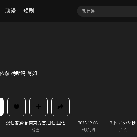
动漫
短剧
依然
杨新鸣
阿如
汉语普通话,南京方言,日语,国语
2025.12.06
2小时1分34秒
语言
上映时间
片长