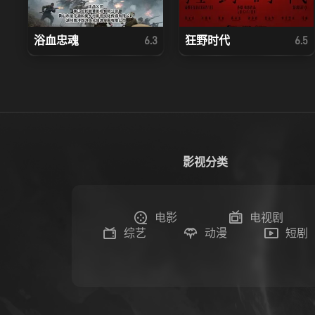
浴血忠魂
狂野时代
6.3
6.5
影视分类
电影
电视剧
综艺
动漫
短剧