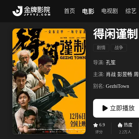
电影
首页
电视剧
综艺
得闲谨制
剧情
战争
导演:
孔笙
主演:
肖战
彭昱畅
周
别名:
GezhiTown
立即播放
6.9
热度
评分
2.2万
人