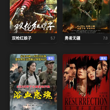
双枪红娘子
勇者无疆
5.7
7.0
蓝光
蓝光