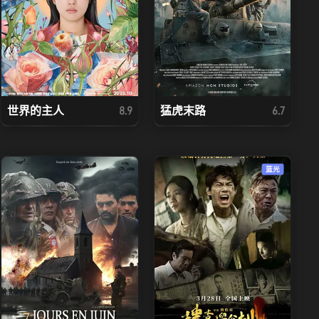
世界的主人
猛虎末路
8.9
6.7
蓝光