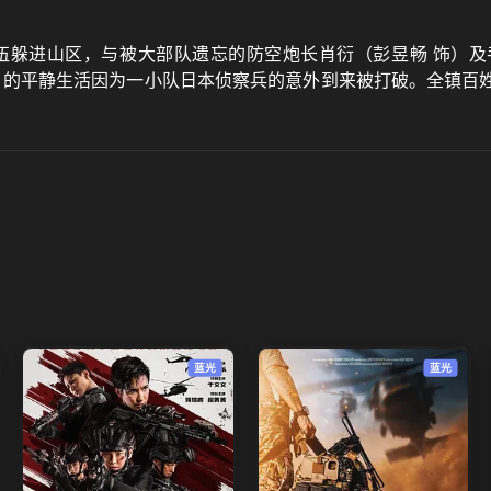
伍躲进山区，与被大部队遗忘的防空炮长肖衍（彭昱畅 饰）及
饰）的平静生活因为一小队日本侦察兵的意外到来被打破。全镇百
蓝光
蓝光