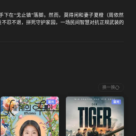
手下在“戈止镇”落脚。然而，莫得闲和妻子夏橙（周依然
姓不忍不退，拼死守护家园，一场民间智慧对抗正规武装的
换一换
蓝光
蓝光