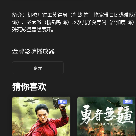
简介：
机械厂钳工莫得闲（肖战 饰）拖家带口随逃难队
饰）、老太爷（杨新鸣 饰）以及儿子莫等闲（严知度 
殊死较量轰然展开。
金牌影院
播放器
蓝光
猜你喜欢
蓝光
蓝光