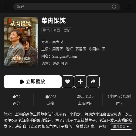
痴迷
菜肉馄饨
剧情
喜剧
爱情
导演：
吴天戈
主演：
周野芒
潘虹
茅善玉
陈国庆
王
别名：
ShanghaiWonton
语言：
沪语,国语
立即播放
2025.11.15
1小时48分13秒
7.2
3928
评分
热度
上映时间
时间
简介：
上海的退休工程师老汪与儿子有一个约定，每周六小汪会回父母家一次，
顺便吃碗老汪拿手的菜肉馄饨。为了让儿子早点结婚生子，老汪在爱人素娟的启
发下，决定自己去公园相亲角为儿子物色一名婚恋对象。在相亲
角，老汪结识了老金、美琴、阿芳等人，自己也无意中卷入了一场始料未及的情