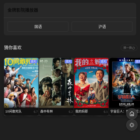
感漩涡之中。
金牌影院
播放器
国语
沪语
猜你喜欢
换一换
蓝光
蓝光
蓝光
蓝
10间敢死队
森中有林
我的妈耶
宇宙巨人：希曼崛起
6.7
6.2
6.1