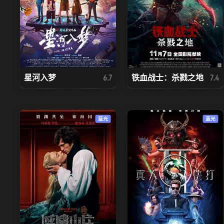
星河入梦
铁血战士：杀戮之地
6.7
7.4
蓝光
蓝光