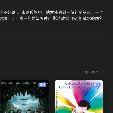
太空不归路”。末路孤旅中，他意外遇到一位外星萌友，一个
谜题，寻回唯一的希望火种？ 影片改编自安迪·威尔的同名
换一换
蓝光
蓝光