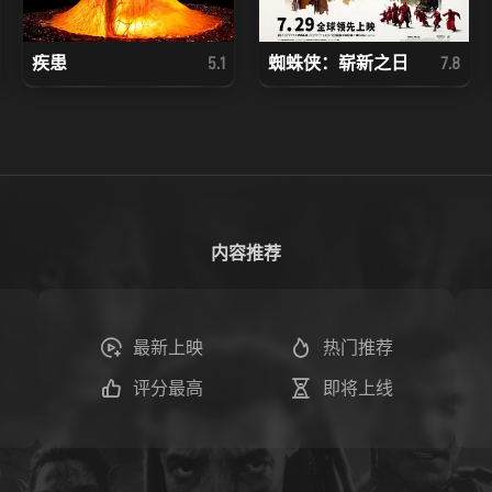
疾患
蜘蛛侠：崭新之日
5.1
7.8
内容推荐
最新上映
热门推荐
评分最高
即将上线