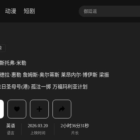
动漫
短剧
悚
斯托弗·米勒
德拉·惠勒
詹姆斯·奥尔蒂斯
莱昂内尔·博伊斯
梁振
末日圣母号(港)
孤注一掷
万福玛利亚计划
英语
2026.03.20
2小时36分31秒
语言
上映时间
片长