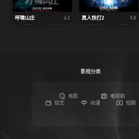
呼啸山庄
真人快打2
6.2
5.8
影视分类
电影
电视剧
综艺
动漫
短剧