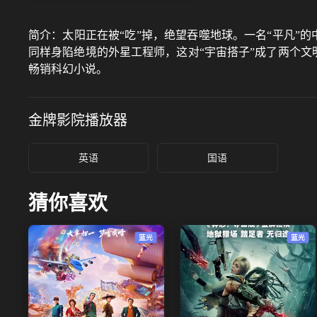
简介：
太阳正在被“吃”掉，绝望吞噬地球。⼀名“平凡”
同样身陷绝境的外星工程师，这对“宇宙搭子”成了两个文
畅销科幻小说。
金牌影院
播放器
英语
国语
猜你喜欢
蓝光
蓝光