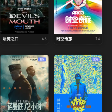
恶魔之口
时空奇旅
4.6
7.4
蓝光
蓝光