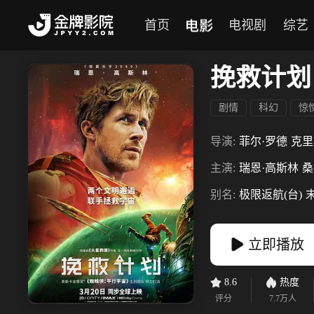
电影
首页
电视剧
综艺
挽救计划
剧情
科幻
惊
导演:
菲尔·罗德
克里
主演:
瑞恩·高斯林
桑
别名:
极限返航(台)
立即播放
8.6
热度
评分
7.7万
人