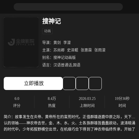
搜神记
动画
导演：
黄剑
李濛
主演：
苏尚卿
史泽鲲
张惠霖
张雨濛
别名：
搜神记动画版
语言：
汉语普通话,国语
立即播放
6.0
8.4万
2026.03.25
19分36秒
评分
热度
上映时间
时间
简介：
故事发生在炎帝、黄帝所在的蛮荒时代。正值群雄逐鹿中原之际，天下公
认的领袖——神农帝去世，金、木、水、火、土各族群雄皆蠢蠢欲动。波涛暗涌
的时代中，少年拓拔野横空出世，在机缘巧合下得到了神农帝临终传承，开始了
一段惊心动魄的传奇历程。