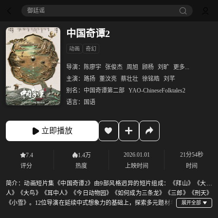
御廷谣‎
中国奇谭2
动画
奇幻
导演：
陈廖宇
张俊杰
周旭
顾杨
刘旷
更多...
主演：
路扬
董汶亮
蔡壮壮
徐铭皓
刘芊
别名：
中国奇谭第二部
YAO-ChineseFolktales2
语言：
国语
立即播放
2026.01.01
21分54秒
7.4
1.4万
评分
热度
上映时间
时间
简介：
动画短片集《中国奇谭2》由9部风格迥异的短片组成：《拜山》《大贵
人》《大鸟》《耳中人》《今日动物园》《如何成为三条龙》《三郎》《刑天》
《小雪》。12位导演在延续中式想象力的基础上，探索多元题材与
风格，挖掘中式内核表达，同时增强了现实关照和寓言属性，在奇幻语境中探寻