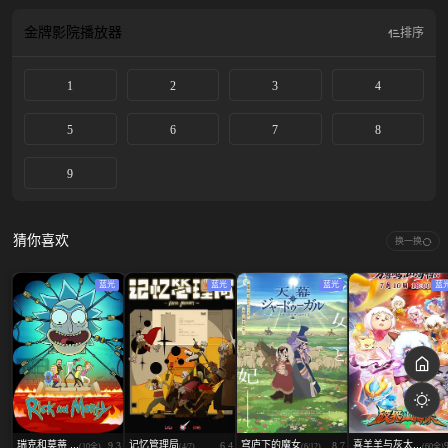
现实命题，对人的自我身份、家庭关系、社会关系等进行思考和探讨。
金牌影院
播放器
排序
1
2
3
4
5
6
7
8
9
猜你喜欢
换一换
蓝光
蓝光
蓝光
蓝
瑞克和莫蒂 ...
记忆管理局
穹庐下的魔女
喜羊羊与灰太...
9.3
6.4
8.7
(10全)
(4/7)
(6/12)
(60全)