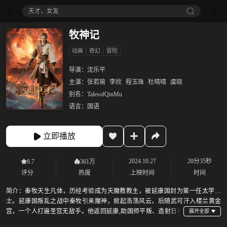
天才，女友
牧神记
动画
奇幻
冒险
导演：
沈乐平
主演：
张若瑜
李欣
程玉珠
杜晴晴
虞晓
别名：
TalesofQinMu
语言：
国语
立即播放
2024.10.27
20分35秒
8.7
361万
评分
热度
上映时间
时间
简介：
秦牧天生凡体，历经考验成为天魔教教主，被延康国封为第一任太学博
士。延康国叛乱之战中秦牧引来魔神，掀起浩荡风云，后随武可汗入楼兰黄金
宫，一个人打遍圣宫无敌手。他返回延康,助国师平叛、造射日神
炮，后得人皇传承成为新一代人皇。机缘巧合下秦牧得知自己的身世,借助道门小