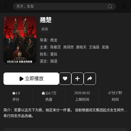
天才，女友
翘楚
剧情
导演：
杨龙
主演：
陈都灵
周翊然
唐晓天
王瑞昌
吴施
别名：
楚后
语言：
国语
立即播放
2026.06.02
47分37秒
4.9
324.7万
评分
热度
上映时间
时间
简介：
若要以这天下为鼎，她定来分一杯羹。 该剧根据阅文集团起点女生网作者
希行同名作品改编。