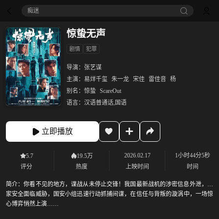
痴迷
惊蛰无声
剧情
犯罪
导演：
张艺谋
主演：
易烊千玺
朱一龙
宋佳
雷佳音
杨
别名：
惊蛰
ScareOut
语言：
汉语普通话,国语
立即播放
2026.02.17
1小时44分5秒
5.7
19.5万
评分
热度
上映时间
时间
简介：
你看不见的地方，谍战从未停止交锋！我国最新战机的涉密信息外泄，国
家安全面临威胁，国安小组迅速行动抓捕间谍，在信任与背叛的漩涡中，一场惊
心博弈悄然上演……