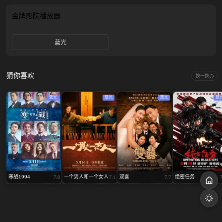
金牌影院
播放器
蓝光
猜你喜欢
换一换
蓝光
蓝光
蓝光
蓝
寒战1994
一个男人和一个女人
双喜
绝密任务
7.0
7.1
7.7