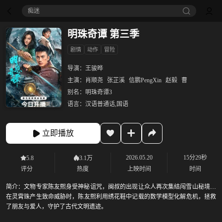
痴迷
明珠奇谭 第三季
剧情
动作
冒险
导演：
王骏晔
主演：
肖顺尧
张芷溪
信鹏PengXin
赵毅
曹
别名：
明珠奇谭3
语言：
汉语普通话,国语
立即播放
2026.05.20
15分29秒
5.8
3.1万
评分
热度
上映时间
时间
简介：
文物专家陈友熙身受神秘诅咒，闽叔的出现让众人再次集结闯雪山秘境。
在灵霄珠产生致命威胁时，陈友熙利用绣花鞋中记载的数学模型化解危机，拯救
了朋友与爱人，守护了古代文明遗迹。