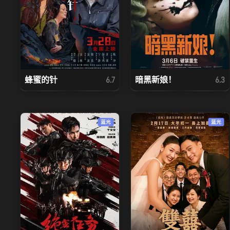
蜂蜜的针
暗黑新娘！
6.7
6.3
蓝光
蓝光