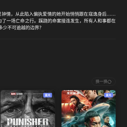
见钟情，从此陷入偏执爱情的她开始悄悄跟在寇逸身后……
为了一场亡命之行。蹊跷的命案接连发生，所有人和事都在
多少不可逾越的边界？
换一换
蓝光
蓝光