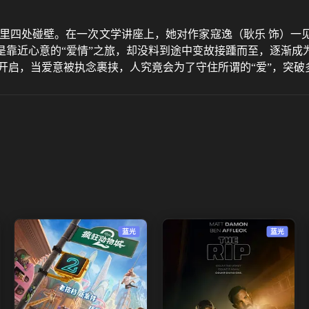
情里四处碰壁。在一次文学讲座上，她对作家寇逸（耿乐 饰）一
是靠近心意的“爱情”之旅，却没料到途中变故接踵而至，逐渐成
开启，当爱意被执念裹挟，人究竟会为了守住所谓的“爱”，突破
蓝光
蓝光