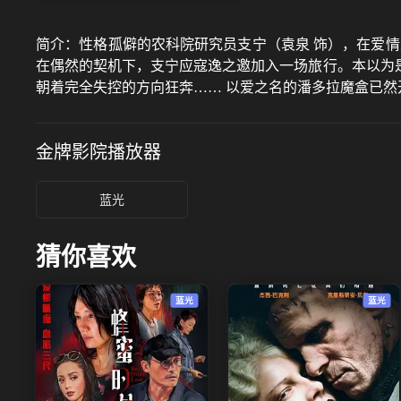
简介：
性格孤僻的农科院研究员支宁（袁泉 饰），在爱
在偶然的契机下，支宁应寇逸之邀加入一场旅行。本以为
朝着完全失控的方向狂奔…… 以爱之名的潘多拉魔盒已然
金牌影院
播放器
蓝光
猜你喜欢
蓝光
蓝光