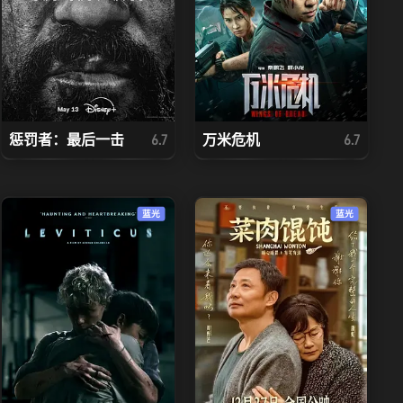
惩罚者：最后一击
万米危机
6.7
6.7
蓝光
蓝光