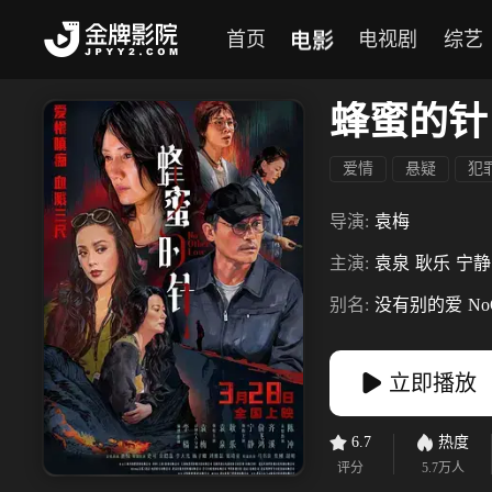
电影
首页
电视剧
综艺
蜂蜜的针
爱情
悬疑
犯
导演:
袁梅
主演:
袁泉
耿乐
宁静
别名:
没有别的爱
No
立即播放
6.7
热度
评分
5.7万
人