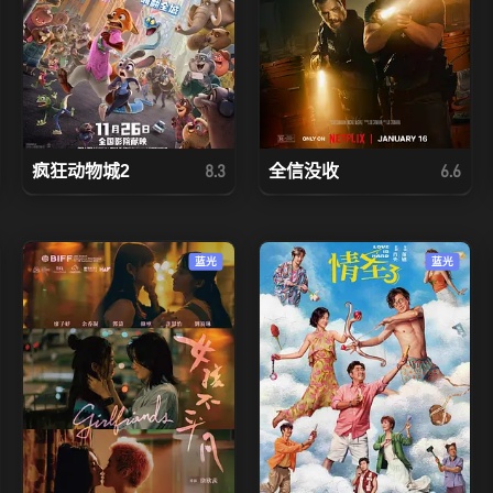
疯狂动物城2
全信没收
8.3
6.6
蓝光
蓝光