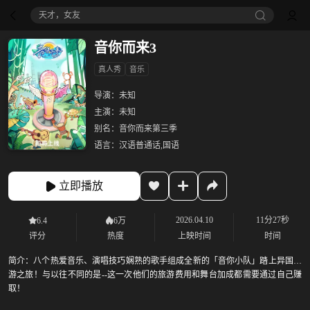
天才，女友
音你而来3
真人秀
音乐
导演：
未知
主演：
未知
别名：
音你而来第三季
语言：
汉语普通话,国语
立即播放
2026.04.10
11分27秒
6.4
6万
评分
热度
上映时间
时间
简介：
八个热爱音乐、演唱技巧娴熟的歌手组成全新的「音你小队」踏上异国唱
游之旅！与以往不同的是--这一次他们的旅游费用和舞台加成都需要通过自己赚
取！