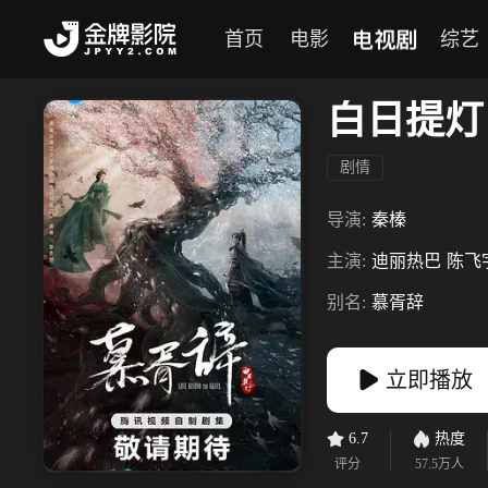
电视剧
首页
电影
综艺
白日提灯
剧情
导演:
秦榛
主演:
迪丽热巴
陈飞
别名:
慕胥辞
立即播放
6.7
热度
评分
57.5万
人