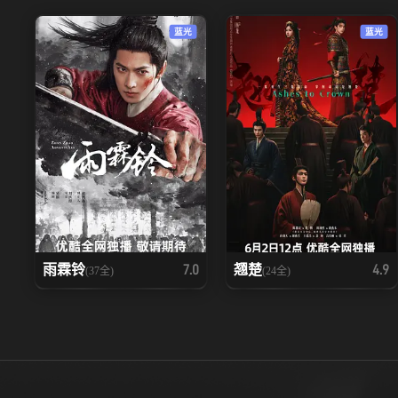
蓝光
蓝光
雨霖铃
翘楚
7.0
4.9
(37全)
(24全)