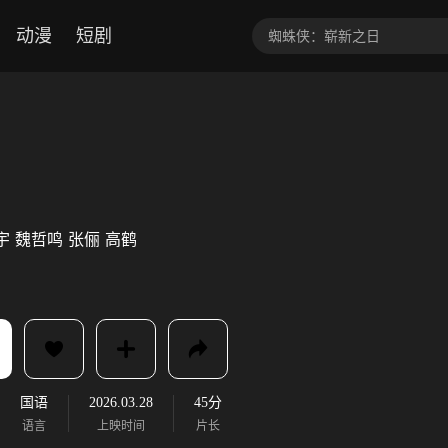
动漫
短剧
宇
魏哲鸣
张俪
高鹤
国语
2026.03.28
45分
语言
上映时间
片长