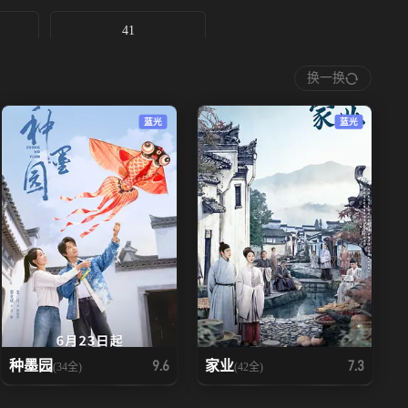
41
换一换
蓝光
蓝光
种墨园
家业
9.6
7.3
(34全)
(42全)