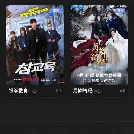
蓝光
蓝光
铁拳教育
月鳞绮纪
8.7
6.0
(10全)
(29全)