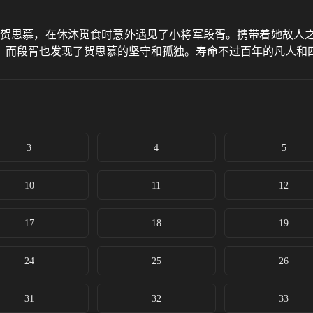
王贺思慕，在休沐觅食时意外遇见了小将军段胥。携带着她故人
，而段胥也发现了贺思慕的坚守和孤独。寿命不过百年的凡人和
3
4
5
10
11
12
17
18
19
24
25
26
31
32
33