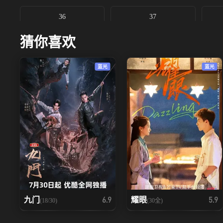
36
37
猜你喜欢
蓝光
蓝光
九门
耀眼
6.9
5.9
(18/30)
(30全)