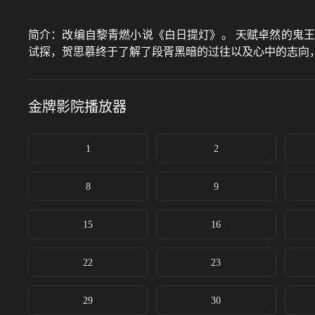
简介：
改编自黎青燃小说《白日提灯》。 天赋卓然的鬼
试探，贺思慕终于了解了段胥黑暗的过往以及心中的志向
金牌影院
播放器
1
2
8
9
15
16
22
23
29
30