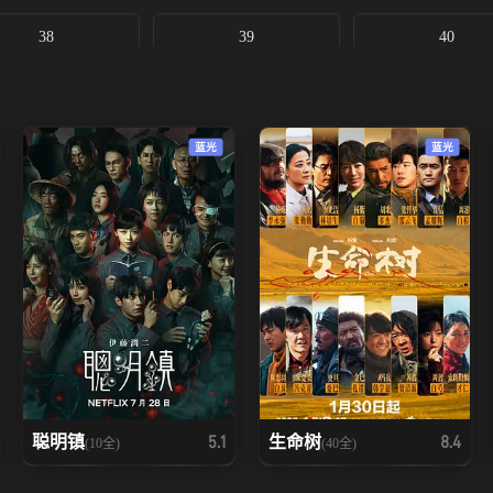
38
39
40
蓝光
蓝光
聪明镇
生命树
5.1
8.4
(10全)
(40全)